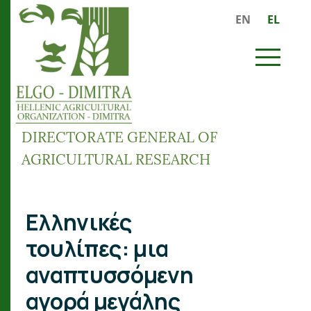
Skip to main content
EN
EL
MENU
DIRECTORATE GENERAL OF
AGRICULTURAL RESEARCH
Breadcrumb
Ελληνικές
τουλίπες: μια
αναπτυσσόμενη
αγορά μεγάλης