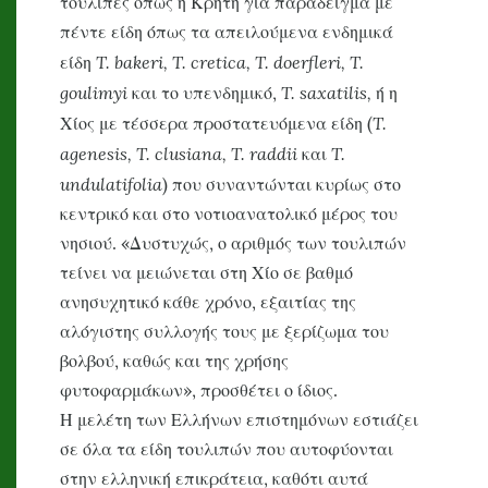
τουλίπες όπως η Κρήτη για παράδειγμα με
πέντε είδη όπως τα απειλούμενα ενδημικά
T
.
bakeri
,
T
.
cretica
,
T
.
doerfleri
,
T
.
είδη
goulimyi
T
.
saxatilis
,
και το υπενδημικό,
ή η
T.
Χίος με τέσσερα προστατευόμενα είδη (
agenesis, T. clusiana,
T
.
raddii
T.
και
undulatifolia
) που συναντώνται κυρίως στο
κεντρικό και στο νοτιοανατολικό μέρος του
νησιού. «Δυστυχώς, ο αριθμός των τουλιπών
τείνει να μειώνεται στη Χίο σε βαθμό
ανησυχητικό κάθε χρόνο, εξαιτίας της
αλόγιστης συλλογής τους με ξερίζωμα του
βολβού, καθώς και της χρήσης
φυτοφαρμάκων», προσθέτει ο ίδιος.
Η μελέτη των Ελλήνων επιστημόνων εστιάζει
σε όλα τα είδη τουλιπών που αυτοφύονται
στην ελληνική επικράτεια, καθότι αυτά