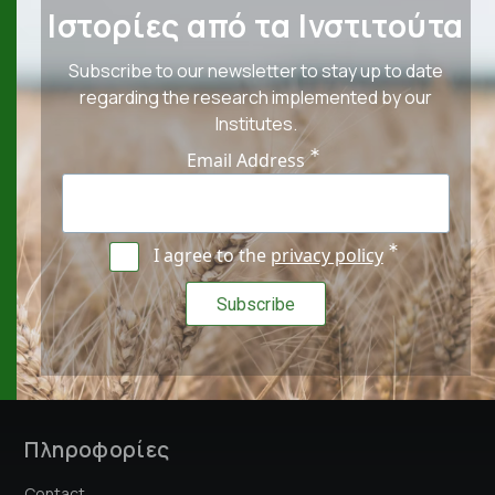
Ιστορίες από τα Ινστιτούτα
Subscribe to our newsletter to stay up to date
regarding the research implemented by our
Institutes.
Email Address
I agree to the
privacy policy
Πληροφορίες
Contact