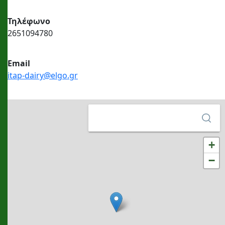
Τηλέφωνο
2651094780
Εmail
itap-dairy@elgo.gr
+
−