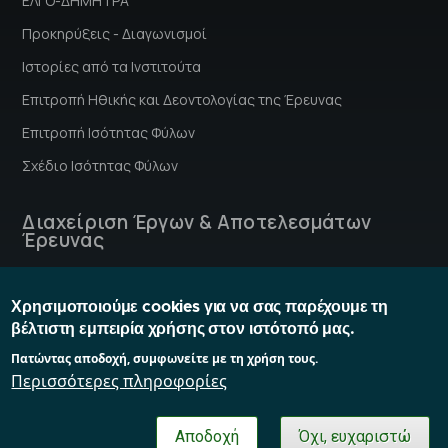
ΕΛΓΟ-ΔΗΜΗΤΡΑ
Προκηρύξεις - Διαγωνισμοί
Ιστορίες από τα Ινστιτούτα
Επιτροπή Hθικής και Δεοντολογίας της Έρευνας
Επιτροπή Ισότητας Φύλων
Σχέδιο Ισότητας Φύλων
Διαχείριση Έργων & Αποτελεσμάτων
Έρευνας
Έντυπα
Χρησιμοποιούμε cookies για να σας παρέχουμε τη
Οδηγός Χρηματοδότησης και Διαχείρισης Έργων Έρευνας
βέλτιστη εμπειρία χρήσης στον ιστότοπό μας.
Οδηγίες
Πατώντας αποδοχή, συμφωνείτε με τη χρήση τους.
Περισσότερες πληροφορίες
Developed by
CITE
Αποδοχή
Όχι, ευχαριστώ