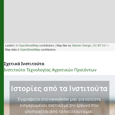
Leaflet | ©
OpenStreetMap
contributors | Map tiles by
Stamen Design
,
CC BY 3.0
—
Map data ©
OpenStreetMap
contributors
Σχετικά Ινστιτούτα
Ινστιτούτο Τεχνολογίας Αγροτικών Προϊόντων
Ιστορίες από τα Ινστιτούτα
Εγγραφείτε στο newslleter μας για να είστε
ενημερωμένοι σχετικά με την έρευνα που
υλοποιείται από τα Ινστιτούτα μας.