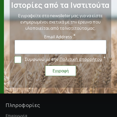
Ιστορίες από τα Ινστιτούτα
Εγγραφείτε στο newslleter μας για να είστε
ενημερωμένοι σχετικά με την έρευνα που
υλοποιείται από τα Ινστιτούτα μας.
Email Address
Συμφωνώ με την
Πολιτική απορρήτου
Πληροφορίες
Επικοινωνία