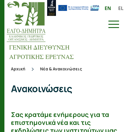
Παράκαμψη προς το κυρίως περιεχόμενο
EN
EL
ΜΕΝΟΥ
ΓΕΝΙΚΗ ΔΙΕΥΘΥΝΣΗ
ΑΓΡΟΤΙΚΗΣ ΕΡΕΥΝΑΣ
Αρχική
Νέα & Ανακοινώσεις
Breadcrumb
Ανακοινώσεις
Σας κρατάμε ενήμερους για τα
επιστημονικά νέα και τις
εκδηλώσεις των ινστιτούτων μας