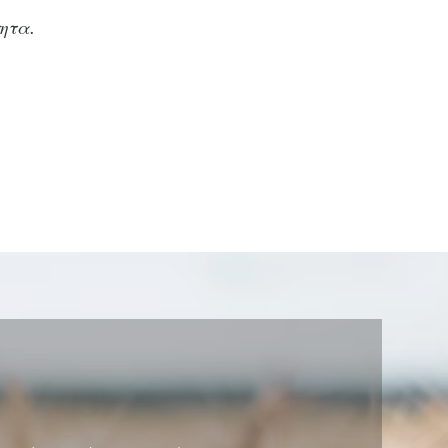
τητα.