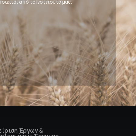
ποιείται από τα Ινστιτούτα μας.
είριση Έργων &
ελεσμάτων Έρευνας