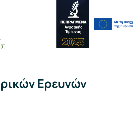
Η
ΑΣ
τρικών Ερευνών