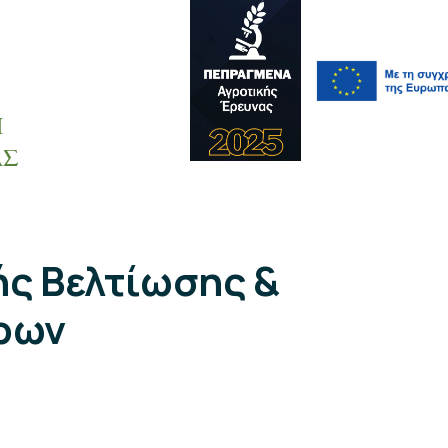
Η
ΑΣ
ής Βελτίωσης &
ρων