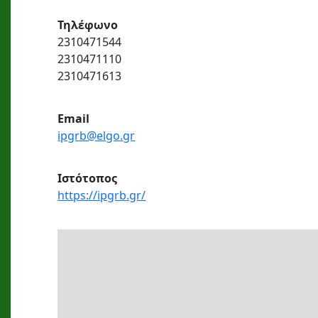
Τηλέφωνο
2310471544
2310471110
2310471613
Εmail
ipgrb@elgo.gr
Ιστότοπος
https://ipgrb.gr/