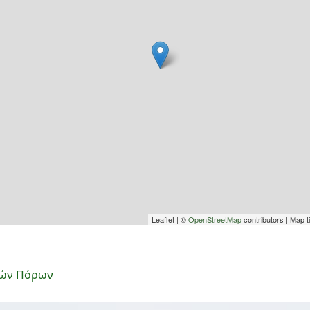
Leaflet | ©
OpenStreetMap
contributors | Map t
ικών Πόρων