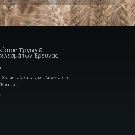
είριση Έργων &
ελεσμάτων Έρευνας
α
 Χρηματοδότησης και Διαχείρισης
 Έρευνας
ς