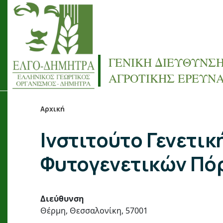
Παράκαμψη προς το κυρίως περιεχόμενο
ΓΕΝΙΚΗ ΔΙΕΥΘΥΝΣ
ΑΓΡΟΤΙΚΗΣ ΕΡΕΥΝ
Αρχική
Breadcrumb
Ινστιτούτο Γενετικ
Φυτογενετικών Πό
Διεύθυνση
Θέρμη, Θεσσαλονίκη, 57001